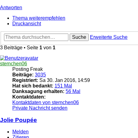
Antworten
Thema weiterempfehlen
Druckansicht
Suche
Erweiterte Suche
3 Beiträge • Seite
1
von
1
sternchen06
Posting Freak
Beiträge:
3035
Registriert:
Sa 30. Jan 2016, 14:59
Hat sich bedankt:
151 Mal
Danksagung erhalten:
56 Mal
Kontaktdaten:
Kontaktdaten von sternchen06
Private Nachricht senden
Jolie Poupée
Melden
Zitieren