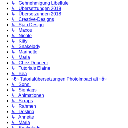
↳ Gehnehmigung Libellule
↳ Übersetzungen 2019
↳ Übersetzungen 2018
↳ Creative-Designs
↳ Sjan Design
↳ Maxou
↳ Nicole
↳ Kitty
↳ Snakelady
↳ Marinette
↳ Maria
↳ Chez Douceur
↳ Tutoriais Elaine
↳ Bea
~წ~ Tutorialübersetzungen PhotoImpact alt ~წ~
↳ Sonni
↳ Signtags
↳ Animationen
↳ Scraps
↳ Rahmen
↳ Deslina
↳ Annette
↳ Maria
↳ Snakelady