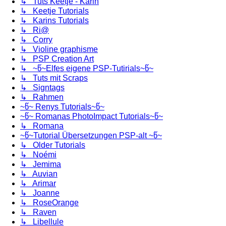
↳ Tuts Keetje - Karin
↳ Keetje Tutorials
↳ Karins Tutorials
↳ Ri@
↳ Corry
↳ Violine graphisme
↳ PSP Creation Art
↳ ~წ~Elfes eigene PSP-Tutirials~წ~
↳ Tuts mit Scraps
↳ Signtags
↳ Rahmen
~წ~ Renys Tutorials~წ~
~წ~ Romanas PhotoImpact Tutorials~წ~
↳ Romana
~წ~Tutorial Übersetzungen PSP-alt ~წ~
↳ Older Tutorials
↳ Noémi
↳ Jemima
↳ Auvian
↳ Arimar
↳ Joanne
↳ RoseOrange
↳ Raven
↳ Libellule