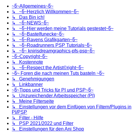
~წ~Allgemeines~წ~
↳ ~წ~Herzlich Willkommen~წ~
↳ Das Bin ich!
↳ ~წ~NEWS~წ~
↳ ~წ~Hier werden meine Tutorials gestestet~წ~
↳ ~წ~Bastelfunecke~წ~
↳ ~წ~Ravens Grafikgarten~წ~
↳ ~წ~Roadrunners PSP Tutorials~წ~
↳ ~წ~ knirisdreamgraphics-pfs-psp~წ~
~წ~Copyright~წ~
↳ Kostennote
↳ ~წ~Respect the Artist©right~წ~
~წ~ Foren die nach meinen Tuts basteln ~წ~
↳ Genehmigungen
↳ Linkbanner
~წ~Tipps und Tricks für PI und PSP~წ~
↳ Unzureichender Arbeitsspeicher (PI)
↳ Meine Filterseite
↳ Einstellungen vor dem Einfügen von Filtern/Plugins in
PI/PSP
↳ Filter - Hilfe
↳ PSP 2021/2022 und Filter
↳ Einstellungen für den Ani Shop