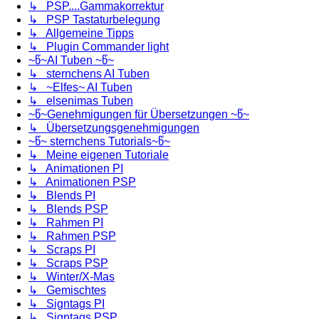
↳ PSP....Gammakorrektur
↳ PSP Tastaturbelegung
↳ Allgemeine Tipps
↳ Plugin Commander light
~წ~AI Tuben ~წ~
↳ sternchens AI Tuben
↳ ~Elfes~ AI Tuben
↳ elsenimas Tuben
~წ~Genehmigungen für Übersetzungen ~წ~
↳ Übersetzungsgenehmigungen
~წ~ sternchens Tutorials~წ~
↳ Meine eigenen Tutoriale
↳ Animationen PI
↳ Animationen PSP
↳ Blends PI
↳ Blends PSP
↳ Rahmen PI
↳ Rahmen PSP
↳ Scraps PI
↳ Scraps PSP
↳ Winter/X-Mas
↳ Gemischtes
↳ Signtags PI
↳ Signtags PSP