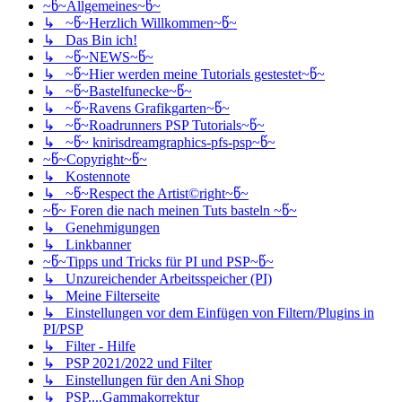
~წ~Allgemeines~წ~
↳ ~წ~Herzlich Willkommen~წ~
↳ Das Bin ich!
↳ ~წ~NEWS~წ~
↳ ~წ~Hier werden meine Tutorials gestestet~წ~
↳ ~წ~Bastelfunecke~წ~
↳ ~წ~Ravens Grafikgarten~წ~
↳ ~წ~Roadrunners PSP Tutorials~წ~
↳ ~წ~ knirisdreamgraphics-pfs-psp~წ~
~წ~Copyright~წ~
↳ Kostennote
↳ ~წ~Respect the Artist©right~წ~
~წ~ Foren die nach meinen Tuts basteln ~წ~
↳ Genehmigungen
↳ Linkbanner
~წ~Tipps und Tricks für PI und PSP~წ~
↳ Unzureichender Arbeitsspeicher (PI)
↳ Meine Filterseite
↳ Einstellungen vor dem Einfügen von Filtern/Plugins in
PI/PSP
↳ Filter - Hilfe
↳ PSP 2021/2022 und Filter
↳ Einstellungen für den Ani Shop
↳ PSP....Gammakorrektur