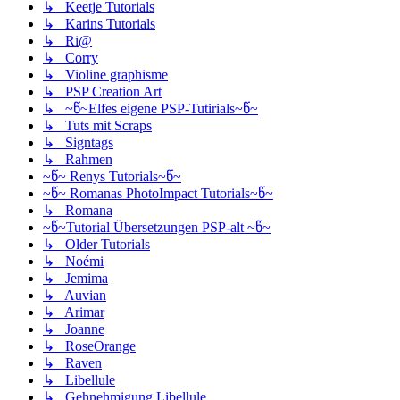
↳ Keetje Tutorials
↳ Karins Tutorials
↳ Ri@
↳ Corry
↳ Violine graphisme
↳ PSP Creation Art
↳ ~წ~Elfes eigene PSP-Tutirials~წ~
↳ Tuts mit Scraps
↳ Signtags
↳ Rahmen
~წ~ Renys Tutorials~წ~
~წ~ Romanas PhotoImpact Tutorials~წ~
↳ Romana
~წ~Tutorial Übersetzungen PSP-alt ~წ~
↳ Older Tutorials
↳ Noémi
↳ Jemima
↳ Auvian
↳ Arimar
↳ Joanne
↳ RoseOrange
↳ Raven
↳ Libellule
↳ Gehnehmigung Libellule