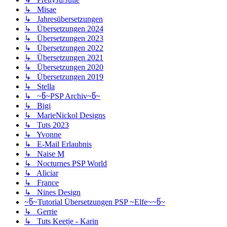
↳ Misae
↳ Jahresübersetzungen
↳ Übersetzungen 2024
↳ Übersetzungen 2023
↳ Übersetzungen 2022
↳ Übersetzungen 2021
↳ Übersetzungen 2020
↳ Übersetzungen 2019
↳ Stella
↳ ~წ~PSP Archiv~წ~
↳ Bigi
↳ MarieNickol Designs
↳ Tuts 2023
↳ Yvonne
↳ E-Mail Erlaubnis
↳ Naise M
↳ Nocturnes PSP World
↳ Aliciar
↳ France
↳ Nines Design
~წ~Tutorial Übersetzungen PSP ~Elfe~~წ~
↳ Gerrie
↳ Tuts Keetje - Karin