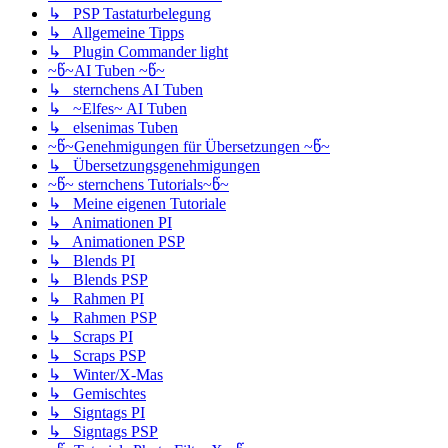
↳ PSP Tastaturbelegung
↳ Allgemeine Tipps
↳ Plugin Commander light
~წ~AI Tuben ~წ~
↳ sternchens AI Tuben
↳ ~Elfes~ AI Tuben
↳ elsenimas Tuben
~წ~Genehmigungen für Übersetzungen ~წ~
↳ Übersetzungsgenehmigungen
~წ~ sternchens Tutorials~წ~
↳ Meine eigenen Tutoriale
↳ Animationen PI
↳ Animationen PSP
↳ Blends PI
↳ Blends PSP
↳ Rahmen PI
↳ Rahmen PSP
↳ Scraps PI
↳ Scraps PSP
↳ Winter/X-Mas
↳ Gemischtes
↳ Signtags PI
↳ Signtags PSP