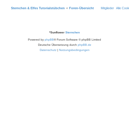
Sternchen & Elfes Tutorialstübchen
Foren-Übersicht
Mitglieder
Alle Coo
*
Sunflower
Sternchen
Powered by
phpBB
® Forum Software © phpBB Limited
Deutsche Übersetzung durch
phpBB.de
Datenschutz
|
Nutzungsbedingungen