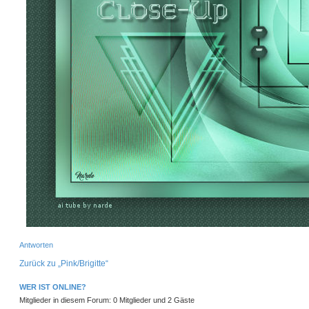
N
Antworten
a
c
h
Zurück zu „Pink/Brigitte“
o
b
e
WER IST ONLINE?
n
Mitglieder in diesem Forum: 0 Mitglieder und 2 Gäste