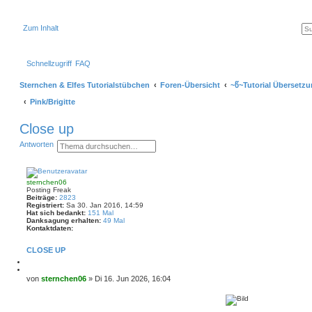
Zum Inhalt
Schnellzugriff
FAQ
Sternchen & Elfes Tutorialstübchen
Foren-Übersicht
~წ~Tutorial Übersetz
Pink/Brigitte
Close up
S
E
Antworten
u
r
c
w
h
e
e
i
sternchen06
t
Posting Freak
e
Beiträge:
2823
r
Registriert:
Sa 30. Jan 2016, 14:59
t
Hat sich bedankt:
151 Mal
e
Danksagung erhalten:
49 Mal
S
Kontaktdaten:
K
u
o
c
CLOSE UP
n
h
t
e
M
a
e
Z
k
l
i
B
von
sternchen06
»
Di 16. Jun 2026, 16:04
t
d
t
e
d
e
i
a
i
n
e
t
t
r
e