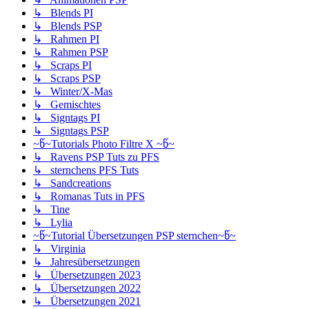
↳ Blends PI
↳ Blends PSP
↳ Rahmen PI
↳ Rahmen PSP
↳ Scraps PI
↳ Scraps PSP
↳ Winter/X-Mas
↳ Gemischtes
↳ Signtags PI
↳ Signtags PSP
~წ~Tutorials Photo Filtre X ~წ~
↳ Ravens PSP Tuts zu PFS
↳ sternchens PFS Tuts
↳ Sandcreations
↳ Romanas Tuts in PFS
↳ Tine
↳ Lylia
~წ~Tutorial Übersetzungen PSP sternchen~წ~
↳ Virginia
↳ Jahresübersetzungen
↳ Übersetzungen 2023
↳ Übersetzungen 2022
↳ Übersetzungen 2021