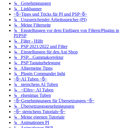
↳ Genehmigungen
↳ Linkbanner
~წ~Tipps und Tricks für PI und PSP~წ~
↳ Unzureichender Arbeitsspeicher (PI)
↳ Meine Filterseite
↳ Einstellungen vor dem Einfügen von Filtern/Plugins in
PI/PSP
↳ Filter - Hilfe
↳ PSP 2021/2022 und Filter
↳ Einstellungen für den Ani Shop
↳ PSP....Gammakorrektur
↳ PSP Tastaturbelegung
↳ Allgemeine Tipps
↳ Plugin Commander light
~წ~AI Tuben ~წ~
↳ sternchens AI Tuben
↳ ~Elfes~ AI Tuben
↳ elsenimas Tuben
~წ~Genehmigungen für Übersetzungen ~წ~
↳ Übersetzungsgenehmigungen
~წ~ sternchens Tutorials~წ~
↳ Meine eigenen Tutoriale
↳ Animationen PI
↳ Animationen PSP