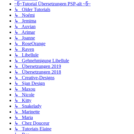
~წ~Tutorial Übersetzungen PSP-alt ~წ~
↳ Older Tutorials
↳ Noémi
↳ Jemima
↳ Auvian
↳ Arimar
↳ Joanne
↳ RoseOrange
↳ Raven
↳ Libellule
↳ Gehnehmigung Libellule
↳ Übersetzungen 2019
↳ Übersetzungen 2018
↳ Creative-Designs
↳ Sjan Design
↳ Maxou
↳ Nicole
↳ Kitty
↳ Snakelady
↳ Marinette
↳ Maria
↳ Chez Douceur
↳ Tutoriais Elaine