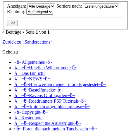
Anzeigen:
Sortiere nach:
Richtung:
4 Beiträge • Seite
1
von
1
Zurück zu „Sandcreations“
Gehe zu
~წ~Allgemeines~წ~
↳ ~წ~Herzlich Willkommen~წ~
↳ Das Bin ich!
↳ ~წ~NEWS~წ~
↳ ~წ~Hier werden meine Tutorials gestestet~წ~
↳ ~წ~Bastelfunecke~წ~
↳ ~წ~Ravens Grafikgarten~წ~
↳ ~წ~Roadrunners PSP Tutorials~წ~
↳ ~წ~ knirisdreamgraphics-pfs-psp~წ~
~წ~Copyright~წ~
↳ Kostennote
↳ ~წ~Respect the Artist©right~წ~
~წ~ Foren die nach meinen Tuts basteln ~წ~