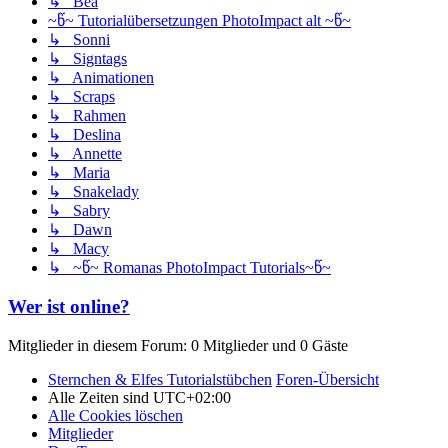
↳ Bea
~წ~ Tutorialübersetzungen PhotoImpact alt ~წ~
↳ Sonni
↳ Signtags
↳ Animationen
↳ Scraps
↳ Rahmen
↳ Deslina
↳ Annette
↳ Maria
↳ Snakelady
↳ Sabry
↳ Dawn
↳ Macy
↳ ~წ~ Romanas PhotoImpact Tutorials~წ~
Wer ist online?
Mitglieder in diesem Forum: 0 Mitglieder und 0 Gäste
Sternchen & Elfes Tutorialstübchen
Foren-Übersicht
Alle Zeiten sind
UTC+02:00
Alle Cookies löschen
Mitglieder