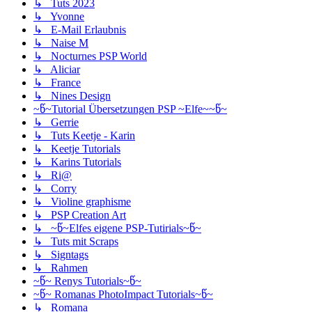
↳ Tuts 2023
↳ Yvonne
↳ E-Mail Erlaubnis
↳ Naise M
↳ Nocturnes PSP World
↳ Aliciar
↳ France
↳ Nines Design
~წ~Tutorial Übersetzungen PSP ~Elfe~~წ~
↳ Gerrie
↳ Tuts Keetje - Karin
↳ Keetje Tutorials
↳ Karins Tutorials
↳ Ri@
↳ Corry
↳ Violine graphisme
↳ PSP Creation Art
↳ ~წ~Elfes eigene PSP-Tutirials~წ~
↳ Tuts mit Scraps
↳ Signtags
↳ Rahmen
~წ~ Renys Tutorials~წ~
~წ~ Romanas PhotoImpact Tutorials~წ~
↳ Romana