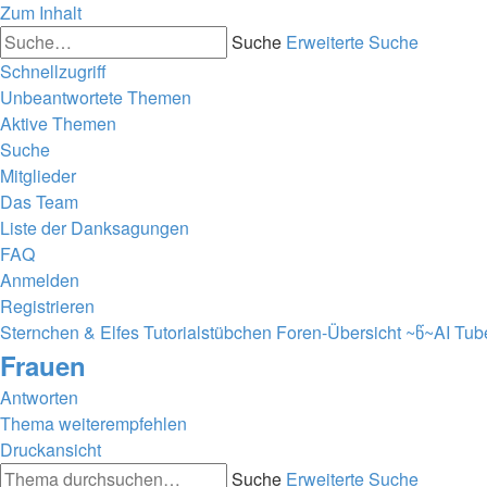
Zum Inhalt
Suche
Erweiterte Suche
Schnellzugriff
Unbeantwortete Themen
Aktive Themen
Suche
Mitglieder
Das Team
Liste der Danksagungen
FAQ
Anmelden
Registrieren
Sternchen & Elfes Tutorialstübchen
Foren-Übersicht
~წ~AI Tub
Frauen
Antworten
Thema weiterempfehlen
Druckansicht
Suche
Erweiterte Suche