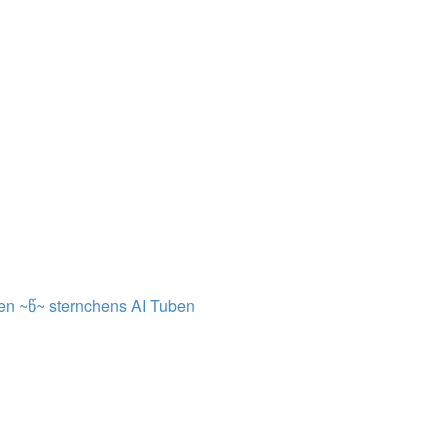
en ~წ~
sternchens AI Tuben