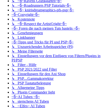
↳ ~წ~Ravens Grafikgarten~წ~
↳ ~წ~Roadrunners PSP Tutorials~წ~
↳ ~წ~ knirisdreamgraphics-pfs-psp~წ~
~წ~Copyright~წ~
↳ Kostennote
↳ ~წ~Respect the Artist©right~წ~
~წ~ Foren die nach meinen Tuts basteln ~წ~
↳ Genehmigungen
↳ Linkbanner
~წ~Tipps und Tricks für PI und PSP~წ~
↳ Unzureichender Arbeitsspeicher (PI)
↳ Meine Filterseite
↳ Einstellungen vor dem Einfügen von Filtern/Plugins in
PI/PSP
↳ Filter - Hilfe
↳ PSP 2021/2022 und Filter
↳ Einstellungen für den Ani Shop
↳ PSP....Gammakorrektur
↳ PSP Tastaturbelegung
↳ Allgemeine Tipps
↳ Plugin Commander light
~წ~AI Tuben ~წ~
↳ sternchens AI Tuben
↳ ~Elfes~ AI Tuben