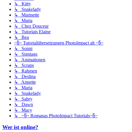
↳ Kitty
↳ Snakelady
↳ Marinette
↳ Maria
↳ Chez Douceur
↳ Tutoriais Elaine
↳ Bea
~წ~ Tutorialübersetzungen PhotoImpact alt ~წ~
↳ Sonni
↳ Signtags
↳ Animationen
↳ Scraps
↳ Rahmen
↳ Deslina
↳ Annette
↳ Maria
↳ Snakelady
↳ Sabry
↳ Dawn
↳ Macy
↳ ~წ~ Romanas PhotoImpact Tutorials~წ~
Wer ist online?