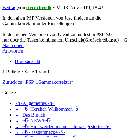
Beitrag
von
sternchen06
»
Mi 13. Nov 2019, 18:43
In den alten PSP Versionen von Jasc findet man die
Gammakorrektur unter Einstellungen
In den neuen Versionen von Ulead zumindest in PSP X9
nur über die Tastenkombination Umschalt(Großschreibtaste) + G
Nach oben
Antworten
Druckansicht
1 Beitrag • Seite
1
von
1
Zurück zu „PSP....Gammakorrektur“
Gehe zu
~წ~Allgemeines~წ~
↳ ~წ~Herzlich Willkommen~წ~
↳ Das Bin ich!
↳ ~წ~NEWS~წ~
↳ ~წ~Hier werden meine Tutorials gestestet~წ~
↳ ~წ~Bastelfunecke~წ~