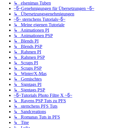
↳ elsenimas Tuben
~წ~Genehmigungen für Übersetzungen ~წ~
↳ Übersetzungsgenehmigungen
~წ~ sternchens Tutorials~წ~
↳ Meine eigenen Tutoriale
↳ Animationen PI
↳ Animationen PSP
↳ Blends PI
↳ Blends PSP
↳ Rahmen PI
↳ Rahmen PSP
↳ Scraps PI
↳ Scraps PSP
↳ Winter/X-Mas
↳ Gemischtes
↳ Signtags PI
↳ Signtags PSP
~წ~Tutorials Photo Filtre X ~წ~
↳ Ravens PSP Tuts zu PFS
↳ sternchens PFS Tuts
↳ Sandcreations
↳ Romanas Tuts in PFS
↳ Tine
↳ Lylia