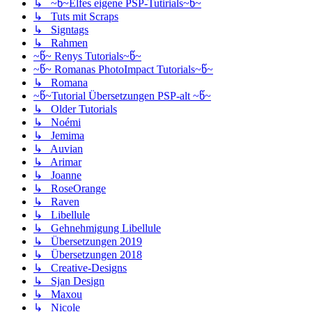
↳ ~წ~Elfes eigene PSP-Tutirials~წ~
↳ Tuts mit Scraps
↳ Signtags
↳ Rahmen
~წ~ Renys Tutorials~წ~
~წ~ Romanas PhotoImpact Tutorials~წ~
↳ Romana
~წ~Tutorial Übersetzungen PSP-alt ~წ~
↳ Older Tutorials
↳ Noémi
↳ Jemima
↳ Auvian
↳ Arimar
↳ Joanne
↳ RoseOrange
↳ Raven
↳ Libellule
↳ Gehnehmigung Libellule
↳ Übersetzungen 2019
↳ Übersetzungen 2018
↳ Creative-Designs
↳ Sjan Design
↳ Maxou
↳ Nicole