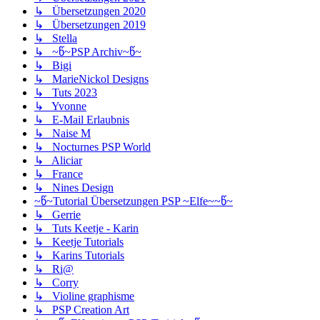
↳ Übersetzungen 2020
↳ Übersetzungen 2019
↳ Stella
↳ ~წ~PSP Archiv~წ~
↳ Bigi
↳ MarieNickol Designs
↳ Tuts 2023
↳ Yvonne
↳ E-Mail Erlaubnis
↳ Naise M
↳ Nocturnes PSP World
↳ Aliciar
↳ France
↳ Nines Design
~წ~Tutorial Übersetzungen PSP ~Elfe~~წ~
↳ Gerrie
↳ Tuts Keetje - Karin
↳ Keetje Tutorials
↳ Karins Tutorials
↳ Ri@
↳ Corry
↳ Violine graphisme
↳ PSP Creation Art