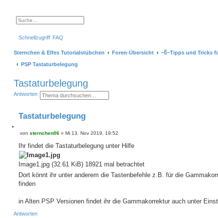
S
E
u
r
c
w
Schnellzugriff
FAQ
h
e
e
i
t
Sternchen & Elfes Tutorialstübchen
Foren-Übersicht
~წ~Tipps und Tricks f
e
r
PSP Tastaturbelegung
t
e
S
Tastaturbelegung
u
c
S
E
Antworten
h
u
r
e
c
w
h
e
Tastaturbelegung
e
i
t
e
Z
von
sternchen06
»
Mi 13. Nov 2019, 19:52
r
B
i
t
e
t
Ihr findet die Tastaturbelegung unter Hilfe
e
i
S
i
t
u
e
r
c
Image1.jpg (32.61 KiB) 18921 mal betrachtet
r
a
h
e
g
Dort könnt ihr unter anderem die Tastenbefehle z.B. für die Gammakor
e
n
finden
in Alten PSP Versionen findet ihr die Gammakorrektur auch unter Eins
Antworten