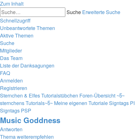
Zum Inhalt
Suche
Erweiterte Suche
Schnellzugriff
Unbeantwortete Themen
Aktive Themen
Suche
Mitglieder
Das Team
Liste der Danksagungen
FAQ
Anmelden
Registrieren
Sternchen & Elfes Tutorialstübchen
Foren-Übersicht
~წ~
sternchens Tutorials~წ~
Meine eigenen Tutoriale
Signtags PI
Signtags PSP
Music Goddness
Antworten
Thema weiterempfehlen