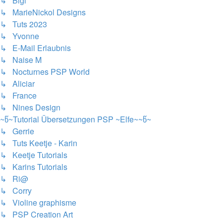
↳ Bigi
↳ MarieNickol Designs
↳ Tuts 2023
↳ Yvonne
↳ E-Mail Erlaubnis
↳ Naise M
↳ Nocturnes PSP World
↳ Aliciar
↳ France
↳ Nines Design
~წ~Tutorial Übersetzungen PSP ~Elfe~~წ~
↳ Gerrie
↳ Tuts Keetje - Karin
↳ Keetje Tutorials
↳ Karins Tutorials
↳ Ri@
↳ Corry
↳ Violine graphisme
↳ PSP Creation Art