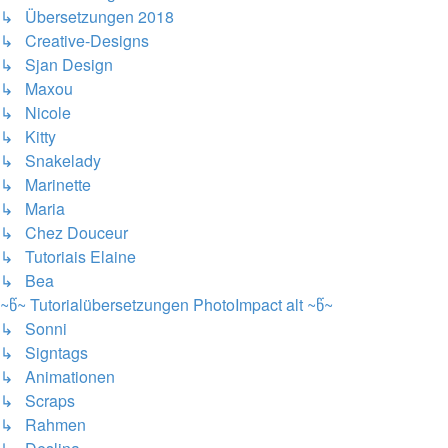
↳ Übersetzungen 2018
↳ Creative-Designs
↳ Sjan Design
↳ Maxou
↳ Nicole
↳ Kitty
↳ Snakelady
↳ Marinette
↳ Maria
↳ Chez Douceur
↳ Tutoriais Elaine
↳ Bea
~წ~ Tutorialübersetzungen PhotoImpact alt ~წ~
↳ Sonni
↳ Signtags
↳ Animationen
↳ Scraps
↳ Rahmen