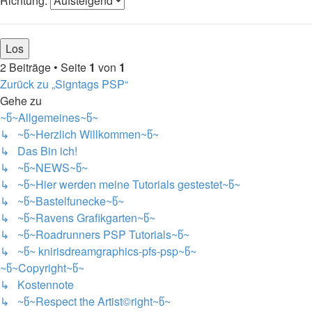
Richtung:
2 Beiträge • Seite
1
von
1
Zurück zu „Signtags PSP“
Gehe zu
~წ~Allgemeines~წ~
↳ ~წ~Herzlich Willkommen~წ~
↳ Das Bin ich!
↳ ~წ~NEWS~წ~
↳ ~წ~Hier werden meine Tutorials gestestet~წ~
↳ ~წ~Bastelfunecke~წ~
↳ ~წ~Ravens Grafikgarten~წ~
↳ ~წ~Roadrunners PSP Tutorials~წ~
↳ ~წ~ knirisdreamgraphics-pfs-psp~წ~
~წ~Copyright~წ~
↳ Kostennote
↳ ~წ~Respect the Artist©right~წ~