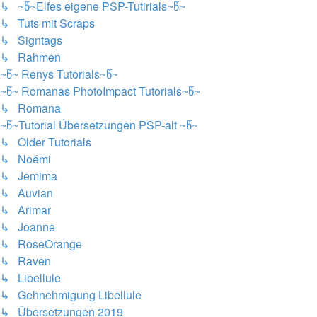
↳ ~წ~Elfes eigene PSP-Tutirials~წ~
↳ Tuts mit Scraps
↳ Signtags
↳ Rahmen
~წ~ Renys Tutorials~წ~
~წ~ Romanas PhotoImpact Tutorials~წ~
↳ Romana
~წ~Tutorial Übersetzungen PSP-alt ~წ~
↳ Older Tutorials
↳ Noémi
↳ Jemima
↳ Auvian
↳ Arimar
↳ Joanne
↳ RoseOrange
↳ Raven
↳ Libellule
↳ Gehnehmigung Libellule
↳ Übersetzungen 2019